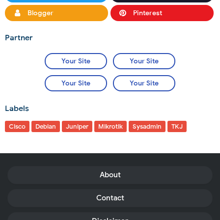
Blogger
Pinterest
Partner
Your Site
Your Site
Your Site
Your Site
Labels
Cisco
Debian
Juniper
Mikrotik
Sysadmin
TKJ
About
Contact