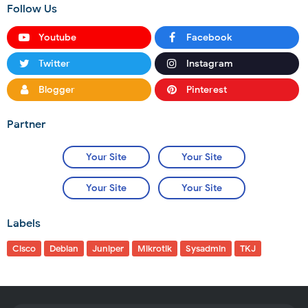
Follow Us
Youtube
Facebook
Twitter
Instagram
Blogger
Pinterest
Partner
Your Site
Your Site
Your Site
Your Site
Labels
Cisco
Debian
Juniper
Mikrotik
Sysadmin
TKJ