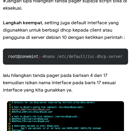
#Jangan lupa hilangkan tanda pager supaya script bisa di
eksekusi.
Langkah keempat
, setting juga default interface yang
digunakkan untuk berbagi dhcp kepada client atau
pengguna di server debian 10 dengan ketikkan perintah :
root@zonemint
:~
#nano /etc/default/isc-dhcp-server
lalu hilangkan tanda pager pada barisan 4 dan 17
kemudian isikan nama interface pada baris 17 sesuai
interface yang kita gunakkan ya.