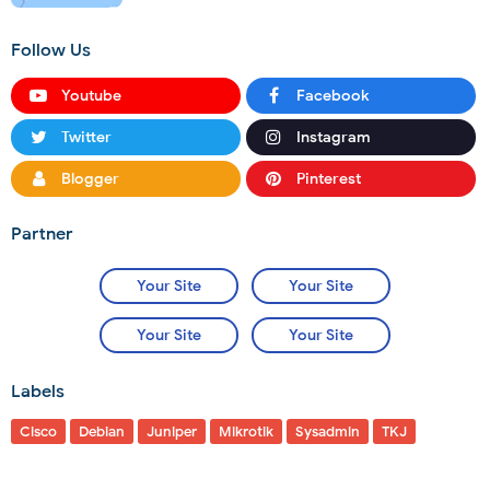
Follow Us
Youtube
Facebook
Twitter
Instagram
Blogger
Pinterest
Partner
Your Site
Your Site
Your Site
Your Site
Labels
Cisco
Debian
Juniper
Mikrotik
Sysadmin
TKJ