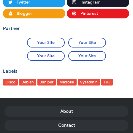
Twitter
Instagram
Blogger
Pinterest
Partner
Your Site
Your Site
Your Site
Your Site
Labels
Cisco
Debian
Juniper
Mikrotik
Sysadmin
TKJ
About
Contact