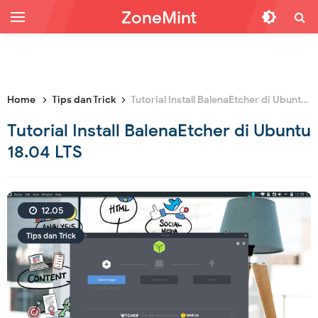
ZoneMint
Home
Tips dan Trick
Tutorial Install BalenaEtcher di Ubuntu 18.04 LTS
Tutorial Install BalenaEtcher di Ubuntu
18.04 LTS
12.05
Tips dan Trick