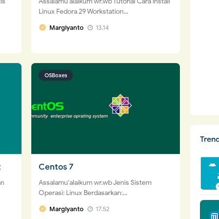
is
Assalamu'alaikum wr.wb Tutorial Cara Install
Linux Fedora 29 Workstation...
Margiyanto
13.14
OSBoxes
Tren
t
Centos 7
an
Assalamu'alaikum wr.wb Jenis Sistem
Operasi: Linux Berdasarkan:...
Margiyanto
17.52