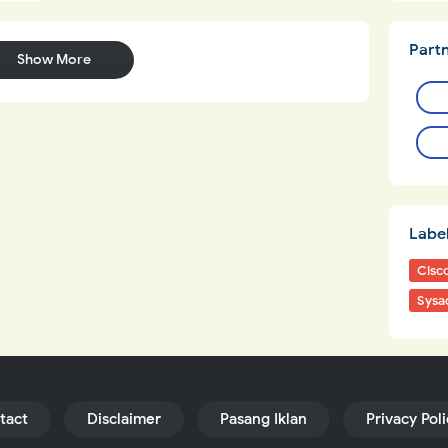
Part
Show More
Labe
Cisc
Sysa
tact
Disclaimer
Pasang Iklan
Privacy Pol