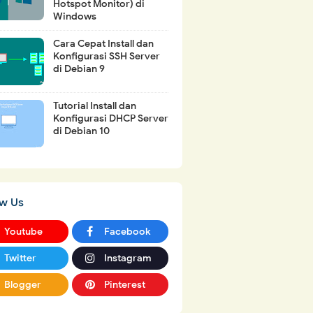
Hotspot Monitor) di
Windows
Cara Cepat Install dan
Konfigurasi SSH Server
di Debian 9
Tutorial Install dan
Konfigurasi DHCP Server
di Debian 10
ow Us
Youtube
Facebook
Twitter
Instagram
Blogger
Pinterest