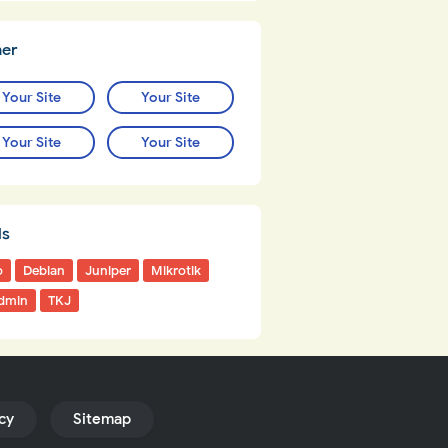
ner
Your Site
Your Site
Your Site
Your Site
ls
o
Debian
Juniper
Mikrotik
dmin
TKJ
icy
Sitemap