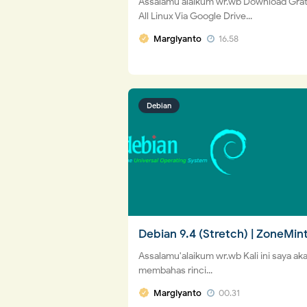
Assalamu'alaikum wr.wb Download Grat
All Linux Via Google Drive...
Margiyanto
16.58
Debian
Debian 9.4 (Stretch) | ZoneMin
Assalamu'alaikum wr.wb Kali ini saya ak
membahas rinci...
Margiyanto
00.31