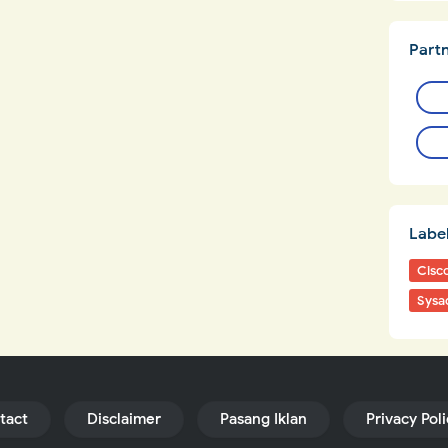
Part
Labe
Cisc
Sysa
tact
Disclaimer
Pasang Iklan
Privacy Pol