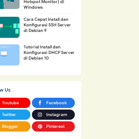
Hotspot Monitor) di
Windows
Cara Cepat Install dan
Konfigurasi SSH Server
di Debian 9
Tutorial Install dan
Konfigurasi DHCP Server
di Debian 10
ow Us
Youtube
Facebook
Twitter
Instagram
Blogger
Pinterest