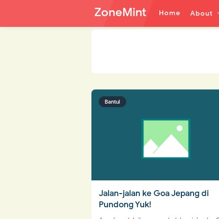
ZoneMint
Home
About
Bantul
Jalan-jalan ke Goa Jepang di
Pundong Yuk!