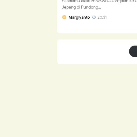
Assalamu'alaikum wr.wb Jalan-jalan ke 
Jepang di Pundong...
Margiyanto
20.31