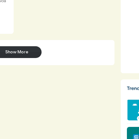
Goa
Show More
Tren