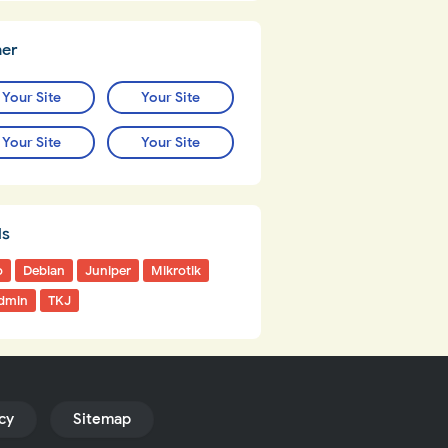
ner
Your Site
Your Site
Your Site
Your Site
ls
o
Debian
Juniper
Mikrotik
dmin
TKJ
icy
Sitemap