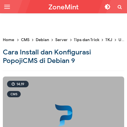
ZoneMint
Home
CMS
Debian
Server
Tips dan Trick
TKJ
Ubuntu
Cara Install dan Konfigurasi
PopojiCMS di Debian 9
14.19
CMS