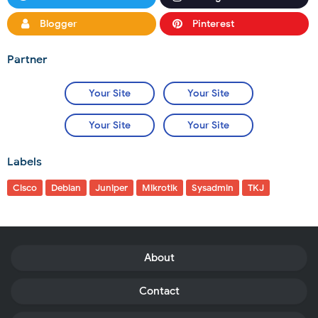
Blogger
Pinterest
Partner
Your Site
Your Site
Your Site
Your Site
Labels
Cisco
Debian
Juniper
Mikrotik
Sysadmin
TKJ
About
Contact