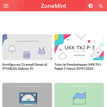
ZoneMint
Konfigurasi Firewall Dsnat di
Tutorial Pembahasan UKK TKJ
IPTABLES Debian 10
Paket 3 Tahun 2019/2020