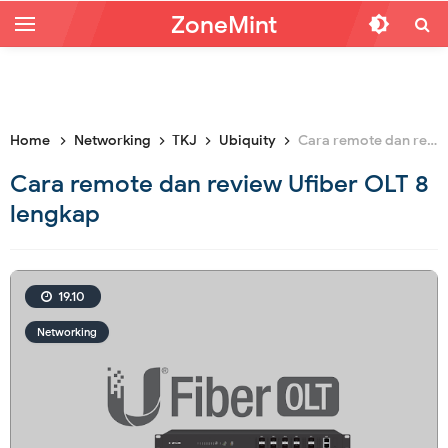
ZoneMint
Home
Networking
TKJ
Ubiquity
Cara remote dan review Ufiber OLT 8 lengkap
Cara remote dan review Ufiber OLT 8
lengkap
19.10
Networking