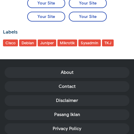
Your Site
Your Site
Your Site
Your Site
Labels
Cisco
Debian
Juniper
Mikrotik
Sysadmin
TKJ
About
Contact
Disclaimer
Pasang Iklan
Privacy Policy