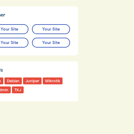
ner
Your Site
Your Site
Your Site
Your Site
ls
o
Debian
Juniper
Mikrotik
dmin
TKJ