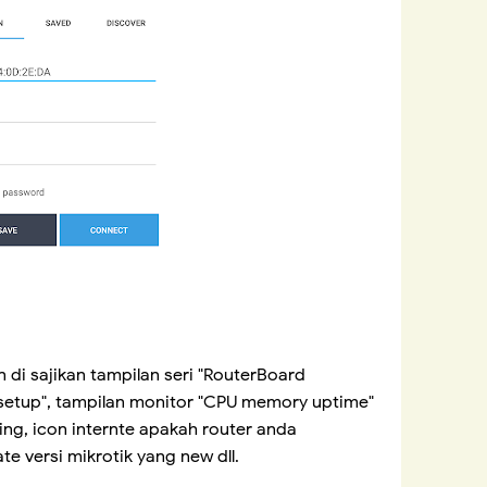
di sajikan tampilan seri "RouterBoard
k setup", tampilan monitor "CPU memory uptime"
g, icon internte apakah router anda
e versi mikrotik yang new dll.