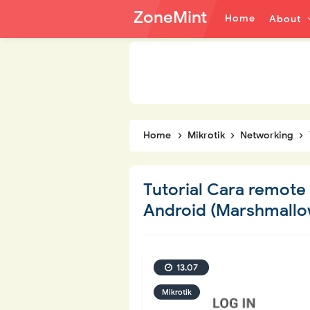
ZoneMint
Home
About
Home
Mikrotik
Networking
Tutorial Cara remote
Android (Marshmallo
13.07
Mikrotik