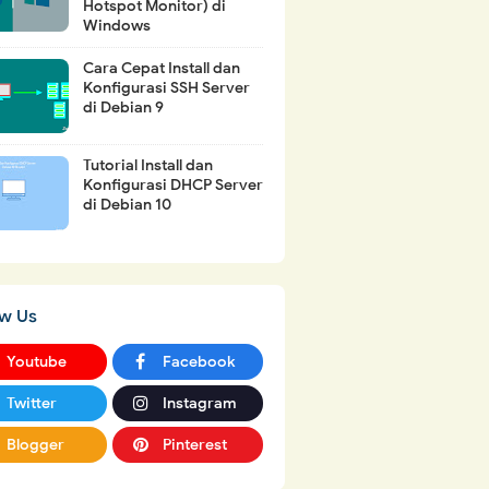
Hotspot Monitor) di
Windows
Cara Cepat Install dan
Konfigurasi SSH Server
di Debian 9
Tutorial Install dan
Konfigurasi DHCP Server
di Debian 10
ow Us
Youtube
Facebook
Twitter
Instagram
Blogger
Pinterest