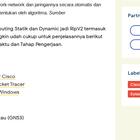
twork-network dan jaringannya secara otomatis dan
tentukan oleh algoritma.
Sumber
Part
outing Statik dan Dynamic jadi RipV2 termasuk
gkin udah cukup untuk penjelasannya berikut
Waktu dan Tahap Pengerjaan.
Labe
r Cisco
cket Tracer
Cisc
n Windows
Sysa
atau (GNS3)