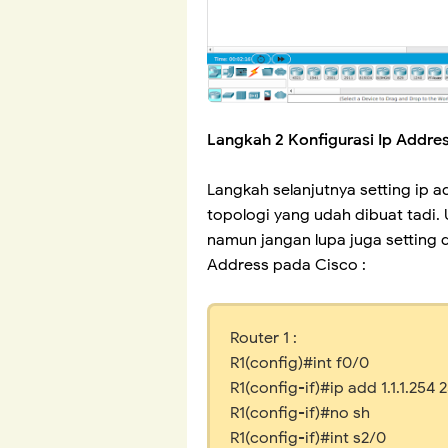
Langkah 2 Konfigurasi Ip Addre
Langkah selanjutnya setting ip 
topologi yang udah dibuat tadi.
namun jangan lupa juga setting d
Address pada Cisco :
Router 1 :
R1(config)#int f0/0
R1(config-if)#ip add 1.1.1.254 
R1(config-if)#no sh
R1(config-if)#int s2/0