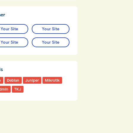
ner
Your Site
Your Site
Your Site
Your Site
ls
o
Debian
Juniper
Mikrotik
dmin
TKJ