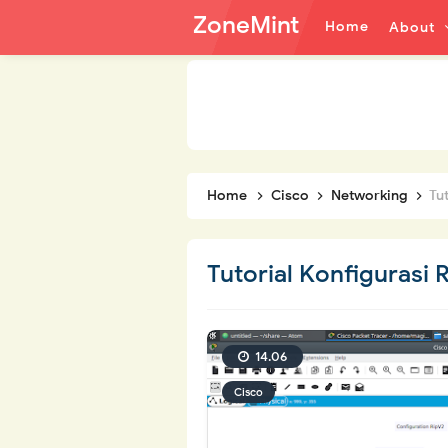
ZoneMint
Home
About
Home
Cisco
Networking
Tu
Tutorial Konfigurasi 
14.06
Cisco