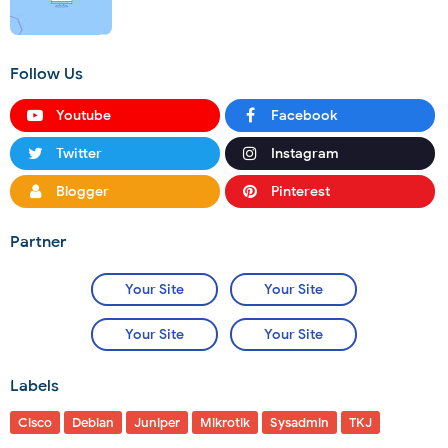
Follow Us
Youtube
Facebook
Twitter
Instagram
Blogger
Pinterest
Partner
Your Site
Your Site
Your Site
Your Site
Labels
Cisco
Debian
Juniper
Mikrotik
Sysadmin
TKJ