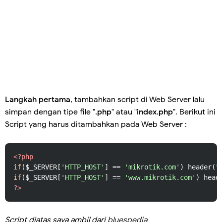
Langkah pertama
, tambahkan script di Web Server lalu
simpan dengan tipe file "
.php
" atau "
index.php
". Berikut ini
Script yang harus ditambahkan pada Web Server :
<?php
if
($_SERVER[
'HTTP_HOST'
] == 
'mikrotik.com'
) header(
"
if
($_SERVER[
'HTTP_HOST'
] == 
'www.mikrotik.com'
) head
?>
Script diatas saya ambil dari
bluespedia