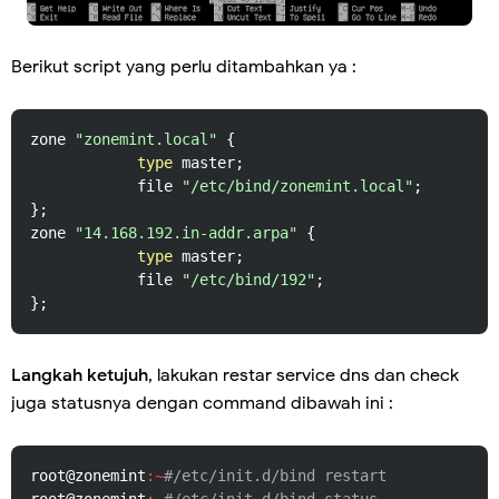
Berikut script yang perlu ditambahkan ya :
zone 
"zonemint.local"
 {

type
 master;

            file 
"/etc/bind/zonemint.local"
;

};

zone 
"14.168.192.in-addr.arpa"
 {

type
 master;

            file 
"/etc/bind/192"
;

};
Langkah ketujuh
, lakukan restar service dns dan check
juga statusnya dengan command dibawah ini :
root@zonemint
:~
#/etc/init.d/bind restart
root@zonemint
:~
#/etc/init.d/bind status