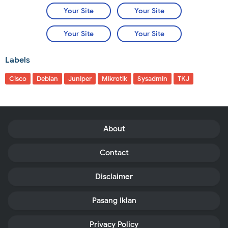
Your Site
Your Site
Your Site
Your Site
Labels
Cisco
Debian
Juniper
Mikrotik
Sysadmin
TKJ
About
Contact
Disclaimer
Pasang Iklan
Privacy Policy