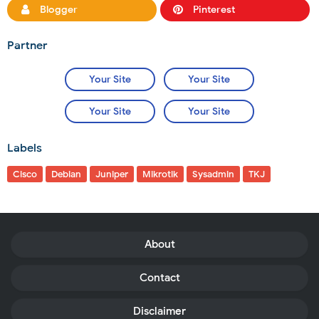
Blogger
Pinterest
Partner
Your Site
Your Site
Your Site
Your Site
Labels
Cisco
Debian
Juniper
Mikrotik
Sysadmin
TKJ
About
Contact
Disclaimer